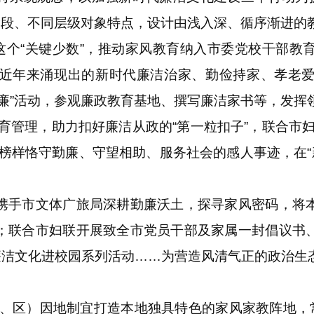
阶段、不同层级对象特点，设计由浅入深、循序渐进的
个“关键少数”，推动家风教育纳入市委党校干部教
近年来涌现出的新时代廉洁治家、勤俭持家、孝老
廉”活动，参观廉政教育基地、撰写廉洁家书等，发挥领
理，助力扣好廉洁从政的“第一粒扣子”，联合市妇
榜样恪守勤廉、守望相助、服务社会的感人事迹，在“
手市文体广旅局深耕勤廉沃土，探寻家风密码，将本
；联合市妇联开展致全市党员干部及家属一封倡议书
”廉洁文化进校园系列活动……为营造风清气正的政治生
）因地制宜打造本地独具特色的家风家教阵地，常