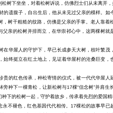
到松树下坐坐，对着松树诉说，仿佛烈士们从未离开，
的遗腹子，自出生后，他从未见过父亲的模样。如
树，树干粗糙的纹路，仿佛是父亲的手掌。老人靠着
与父亲的松树并排而立，在华崇祁心中，这两棵树就
在华屋人的守护下，早已长成参天大树，枝叶繁茂
士，始终挺立在红土地上，见证着华屋村的沧桑巨变，
贵的红色传承，种松寄情的仪式，被一代代华屋人
林旁种下一棵青松，让新松树与17棵“信念树”并肩生
们种下的松树一起，守护着故乡，传承着先烈的爱国精
不褪色，红色基因代代相传。17棵松的故事早已