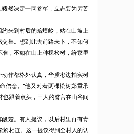
毅然决定一同参军，立志要为穷苦
约来到村后的蛤蟆岭，站在山坡上
感交集。想到此去前路未卜，不知何
不准，不如在山上种棵松树，给家里
动作都格外认真，华质彬边拍实树
命信念。”他又对着两棵松树郑重承
材也跟着点头，三人的誓言在山谷间
酸楚。有人提议，以后村里再有青
紧紧相连。这一提议得到全村人的认