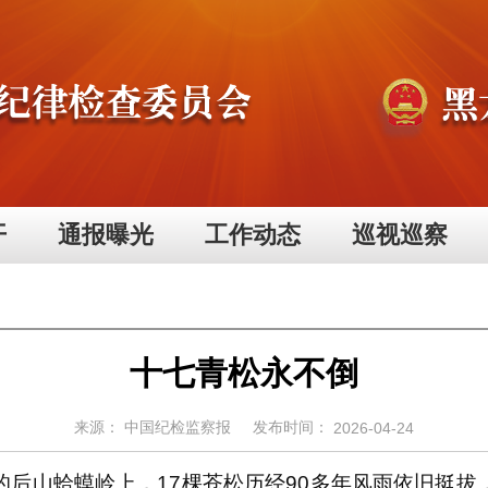
开
通报曝光
工作动态
巡视巡察
十七青松永不倒
来源：
中国纪检监察报
发布时间：
2026-04-24
山蛤蟆岭上，17棵苍松历经90多年风雨依旧挺拔