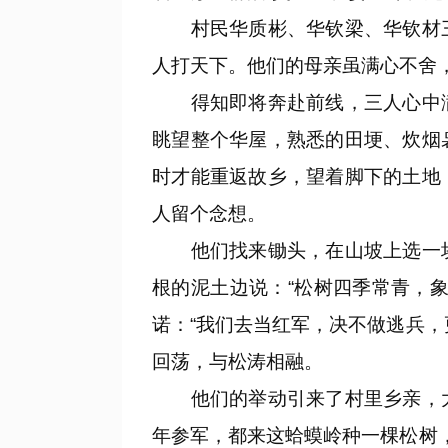
村民华质彬、华钦梁、华钦材三
人打天下。他们的母亲虽满心不舍
得知即将奔赴前线，三人心中满
眺望整个华屋，熟悉的田埂、炊烟
时才能重返故乡，望着脚下的土地
人留个念想。
他们找来锄头，在山坡上选一块
根的泥土边说：“松树四季常青，
诺：“我们去当红军，决不做逃兵
回荡，与松涛相融。
他们的举动引来了村里乡亲，大
年参军，都来这蛤蟆岭种一棵松树