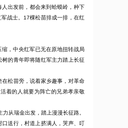
每人出发前，都会来到蛤蟆岭，种下
红军战士。17棵松苗排成一排，在红
压缩，中央红军已无在原地扭转战局
松树的青年即将随红军主力踏上长征
坐在松苗旁，说着家乡趣事，对革命
，活着的人就要为阵亡的兄弟孝亲敬
主力从瑞金出发，踏上漫漫长征路。
村口送行，村道上挤满人，哭声、叮