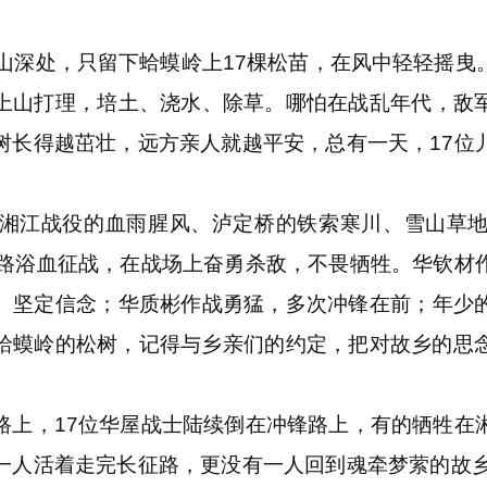
深处，只留下蛤蟆岭上17棵松苗，在风中轻轻摇曳
上山打理，培土、浇水、除草。哪怕在战乱年代，敌
树长得越茁壮，远方亲人就越平安，总有一天，17位
江战役的血雨腥风、泸定桥的铁索寒川、雪山草地
一路浴血征战，在战场上奋勇杀敌，不畏牺牲。华钦材
、坚定信念；华质彬作战勇猛，多次冲锋在前；年少
蛤蟆岭的松树，记得与乡亲们的约定，把对故乡的思
，17位华屋战士陆续倒在冲锋路上，有的牺牲在
一人活着走完长征路，更没有一人回到魂牵梦萦的故乡