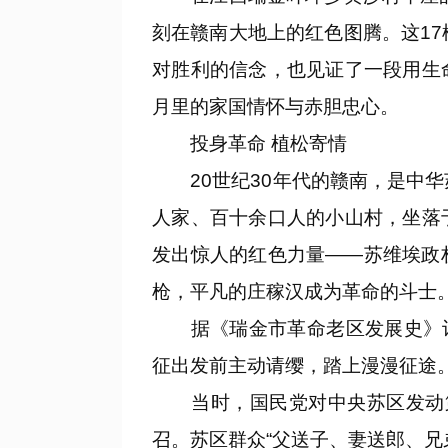
刻在赣南大地上的红色图腾。这1
对胜利的信念，也见证了一段用生
月里的家国情怀与赤胆忠心。
投身革命 植松寄情
20世纪30年代的赣南，是中华
人家、百十余口人的小山村，坐落
发出惊人的红色力量——苏维埃政
枪，平凡的庄稼汉成为革命的斗士
据《瑞金市革命老区发展史》记载
征出发前主动请缨，踏上漫漫征途
当时，国民党对中央苏区发动第五
召。苏区群众“父送子、妻送郎、兄