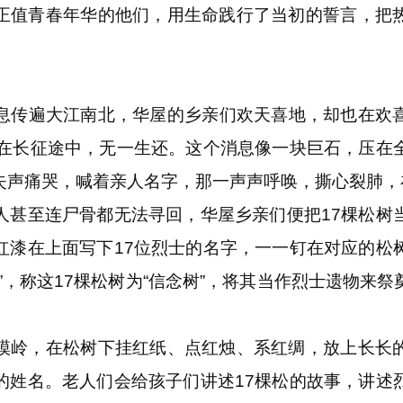
正值青春年华的他们，用生命践行了当初的誓言，把
传遍大江南北，华屋的乡亲们欢天喜地，却也在欢喜
牲在长征途中，无一生还。这个消息像一块巨石，压在
失声痛哭，喊着亲人名字，那一声声呼唤，撕心裂肺，
至连尸骨都无法寻回，华屋乡亲们便把17棵松树
红漆在上面写下17位烈士的名字，一一钉在对应的松
”，称这17棵松树为“信念树”，将其当作烈士遗物来
岭，在松树下挂红纸、点红烛、系红绸，放上长长的
的姓名。老人们会给孩子们讲述17棵松的故事，讲述