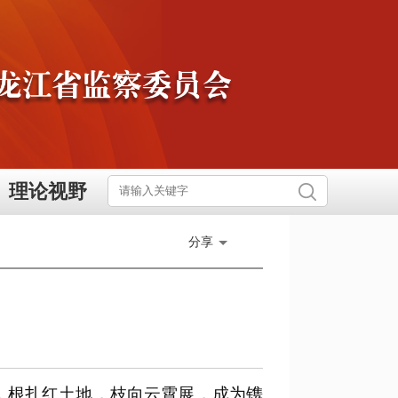
理论视野
分享
，根扎红土地，枝向云霄展，成为镌