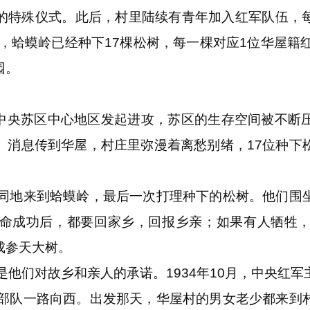
的特殊仪式。此后，村里陆续有青年加入红军队伍，
秋，蛤蟆岭已经种下17棵松树，每一棵对应1位华屋籍
园。
中央苏区中心地区发起进攻，苏区的生存空间被不断
。消息传到华屋，村庄里弥漫着离愁别绪，17位种下
地来到蛤蟆岭，最后一次打理种下的松树。他们围
命成功后，都要回家乡，回报乡亲；如果有人牺牲
成参天大树。
他们对故乡和亲人的承诺。1934年10月，中央红军
大部队一路向西。出发那天，华屋村的男女老少都来到