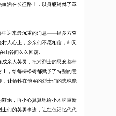
热血洒在长征路上，以身躯铺就了革
中迎来最沉重的消息——经多方查
全村人心上，乡亲们不愿相信，却又
在山谷间久久回荡。
当成亲人英灵，把对烈士的思念都寄
树上，给每棵松树都赋予了特别的意
祭奠，让牺牲在他乡的烈士们的忠魂能
鞭炮，再小心翼翼地给小木牌重新
烈士们的英勇事迹，让红色记忆代代