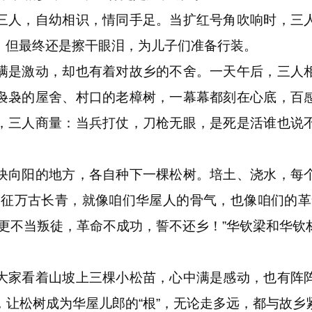
人，自幼相识，情同手足。当扩红号角吹响时，三人
，但最终还是擦干眼泪，为儿子们准备行装。
是激动，却也有着对故乡的不舍。一天午后，三人相
袅袅的屋舍、村口的老樟树，一幕幕都刻在心底，百
，三人商量：当兵打仗，刀枪无眼，是死是活谁也说
向阳的地方，各自种下一棵松树。培土、浇水，每个
象征万古长青，就像咱们华屋人的骨气，也像咱们的革
，更不当叛徒，革命不成功，誓不还乡！”华钦梁和华钦
家看着山坡上三棵小松苗，心中满是感动，也有阵阵
，让松树成为华屋儿郎的“根”，无论走多远，都与故乡