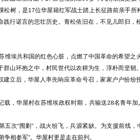
7棵松树，是17位华屋籍红军战士踏上长征路前亲手所
命践行诺言的悲壮历史。青松依旧在，不见儿郎归，
苏维埃共和国的红色心脏，点燃了中国革命的希望之火
于群山环抱之中，村民世代以农耕为生，淳朴而坚韧
权建立后，华屋人率先响应革命号召，家家户户纷纷
。
，华屋村在苏维埃政权时期，共输送28名青年加入红军
。
次“围剿”，战火纷飞，兵源紧缺。为支援前线，中
弟争相参军”。华屋村更是走在前列。