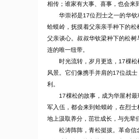
相传；谁家有大事、喜事，也会来
华崇祁是17位烈士之一的华钦材
蛤蟆岭，抚摸着父亲亲手种下的松
父亲谈心。叔叔华钦梁种下的松树
连的唯一纽带。
时光流转，岁月更迭，17棵松树
风景。它们像携手并肩的17位战
利。
17棵松的故事，成为华屋村最珍
军入伍，都会来到蛤蟆岭，在烈士
地上汲取养分，茁壮成长，与先辈
松涛阵阵，青松挺拔。革命信念永