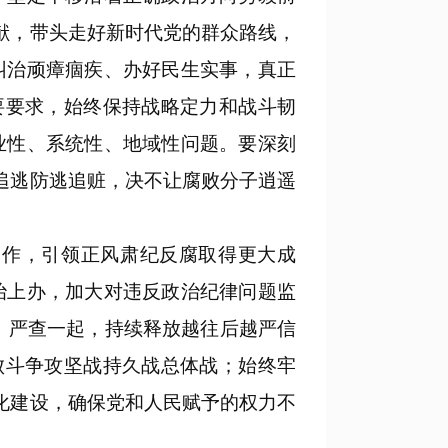
献，带头走好新时代党的群众路线，
纠治顽瘴痼疾、办好民生实事，真正
要要求，始终保持战略定力和战斗韧
业性、系统性、地域性问题。要深刻
追逃防逃追赃，决不让腐败分子逍遥
作，引领正风肃纪反腐取得更大成
治上办，加大对违反政治纪律问题监
起、严查一起，持续释放越往后越严信
败斗争攻坚战持久战总体战；始终牢
化建设，确保党和人民赋予的权力不