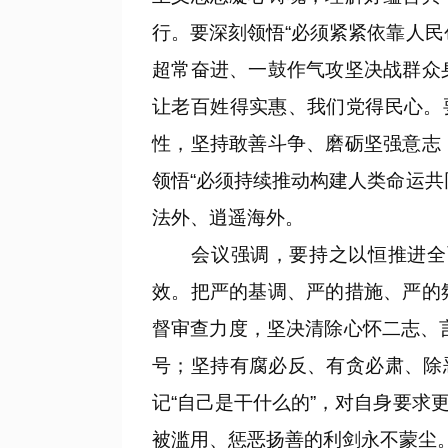
行。要深刻领悟“必须紧紧依靠人
超常奋进、一鼓作气攻坚决战群众
让老百姓得实惠、我们党得民心。
性，坚持敢善斗争、磨砺坚强意志
领悟“必须持续推动构建人类命运
法外、逍遥海外。
会议强调，要持之以恒推进全面
效。把严的基调、严的措施、严的
督审查力度，坚决清除心怀二志、言
号；坚持有腐必反、有贪必肃、除
记“自己是干什么的”，对自身要
被滥用、惩恶扬善的利剑永不蒙尘