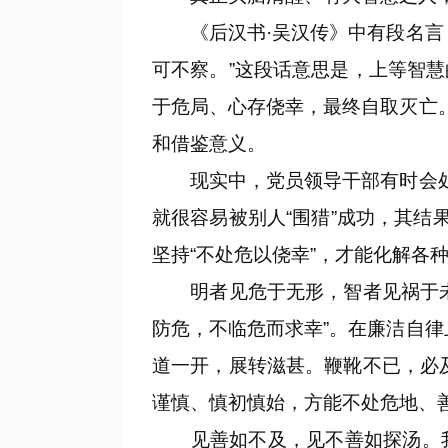
《后汉书·吴汉传》中有段名言：
可不察。”这段话意思是，上等智
于危局、心存侥幸，最终自取灭亡
和借鉴意义。
现实中，党员领导干部有时会处在
就很容易被别人“围猎”成功，其结
坚持“不处危以侥幸”，才能化解各
明者见危于无形，智者见祸于未萌
防危，不临危而求幸”。在廉洁自
道一开，展转滋甚。鞭靴不已，必
谨慎、慎初慎始，方能不处危地、
见善如不及，见不善如探汤。我