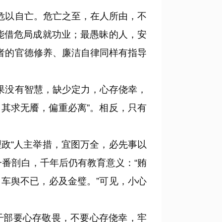
危以自亡。危亡之至，在人所由，不
能借危局成就功业；最愚昧的人，安
者的官德修养、廉洁自律同样有指导
果没有智慧，缺少定力，心存侥幸，
，其求无餍，偏重必离”。相反，只有
政“人主举措，宜图万全，必先事以
番剖白，千年后仍有教育意义：“贿
车舆不已，必及金璧。”可见，小心
部要心存敬畏，不要心存侥幸，牢