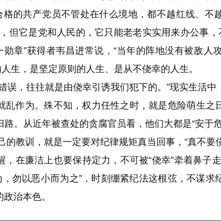
。合格的共产党员不管处在什么境地，都不越红线、不
权，但它是党和人民的，它只能老老实实用来办公事，不
八一勋章”获得者韦昌进常说，“当年的阵地没有被敌人
部的人生，是坚定原则的人生、是从不侥幸的人生。
误，往往就是由侥幸引诱我们犯下的。”现实生活中
就乱作为。殊不知，权力任性之时，就是危险萌生之
归路。从近年被查处的贪腐官员看，他们大都是“安于危
自己的教训，就是一定要对纪律规矩真当回事，“真不要
在廉洁上也要保持定力，不可被“侥幸”牵着鼻子走
不为，勿以恶小而为之”，时刻绷紧纪法这根弦，不谋求
的政治本色。