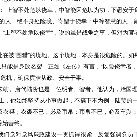
“上智不处危以侥幸，中智能因危以为功，下愚安于
慧的人，绝不身处险境、寄望于侥幸；中等智慧的人，
。“上智不处危以侥幸”，说的虽是战争之事，但对为官
被“围猎”的境地。这个境地，本身是很危险的。如
果只能是身败名裂。正如《左传》有言，“以险侥幸者
种危机，确保廉洁从政、安全干事。
。唐代陆贽也是一位明者、智者。他认为，治国理
律上，他始终坚持从小事做起，不搞下不为例。陆贽的一
及衣裘；衣裘不已，必及币帛；币帛不已，必及车舆；
善始善终。
们党对党风廉政建设一贯抓得很紧，反复强调党员干