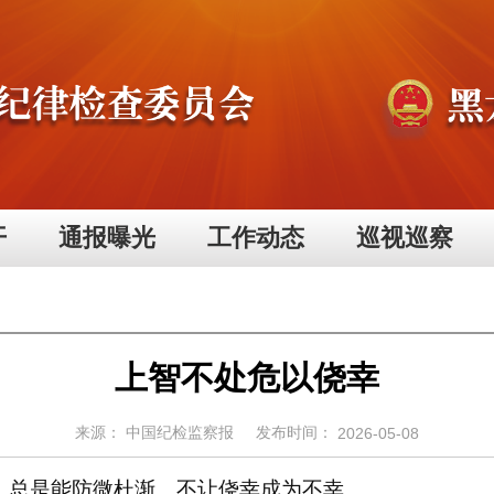
开
通报曝光
工作动态
巡视巡察
上智不处危以侥幸
来源：
中国纪检监察报
发布时间：
2026-05-08
总是能防微杜渐、不让侥幸成为不幸。