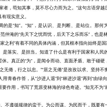
国家者，苟知其事，莫不尽心力而为之。”这句古语穿越
具有现实意义。
的是“知”。“知”，是认识、是判断、是站位。那何为
是范仲淹的“先天下之忧而忧，后天下之乐而乐”，也是
公家之利”有着不同的具体内涵，但其根本指向始终是
责任、是落实、是担当。知道了什么是有利于国家和人民
罢休。真正的“为”，是闻令而动、直面矛盾、敢于碰硬
之无倦，行之以忠。”“居之无倦”是孜孜以求、坚持
用青春作答，从“沙进人退”到“林进沙退”再到“由绿
重要作用，书写了荒原变林海的绿色奇迹。“知无不为”
、不遵循规律的蛮干。为公而谋、为民而干，既要有