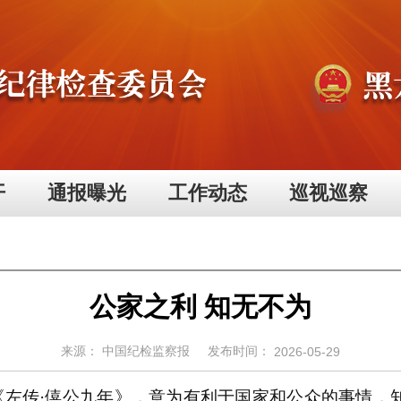
开
通报曝光
工作动态
巡视巡察
公家之利 知无不为
来源：
中国纪检监察报
发布时间：
2026-05-29
左传·僖公九年》，意为有利于国家和公众的事情，