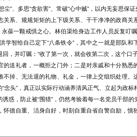
尘”、多思“贪欲害”、常破“心中贼”，以内无妄思保
关系、规规矩矩的上下级关系、干干净净的政商关系
前，永葆一颗戒惧之心。林伯渠给身边工作人员反复叮嘱
”洪学智给自己定下“八条铁令”，其中之一就是部队和
退回，并叮嘱：“收了第一次，就会收第二次，这个口子
官的送礼者，一概拒之门外；二是对亲戚和十分熟悉
推不掉、无法退的礼物、礼金，一律上交组织处理。
“念头”，真正以实际行动涵养清风正气、立起为政标
惑，防止被“围猎”，仍然考验着每一名党员干部的
，怀德自重、洁身自好，时刻自重自省自警自励，慎