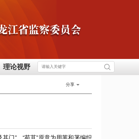
理论视野
分享
其门”。“苞苴”原意为用苇和茅编织