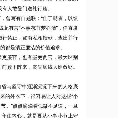
没有人敢登门送礼行贿。
，曾写有自题联：“仕于朝者，以馈
龙有言“不事苞苴梦亦清”，任直隶
概行禁止，如有私相馈献，查出并行
照出的都是清正廉洁的价值追求。
吏廉官，也有墨吏贪官，最大区别
面前败下阵来，丧失底线大肆敛财。
自省与坚守中逐渐沉淀下来的人格底
来的外衣下，很容易让人对这些“小
名节。”点点滴滴看似微不足道，一旦
，守住内心，就是要从小事小节上守