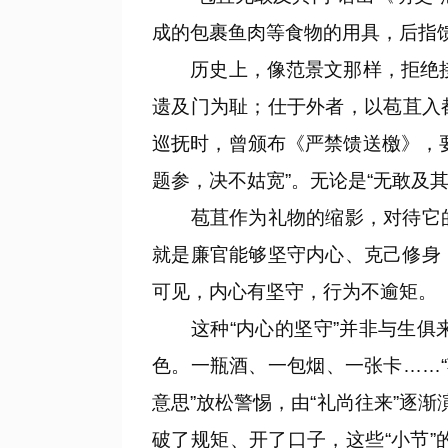
成的包裹鱼肉等食物的用具，后指馈
历史上，像范景文那样，拒绝接受
遗及门为耻；仕于外者，以苞苴入
巡抚时，曾颁布《严禁馈送檄》，
题参，决不姑宽”。无论是“无敢及其
苞苴作为礼物的缩影，对待它的
就是廉官能够坚守内心、克己修身
可见，内心有坚守，行为不逾矩。
这种“内心的坚守”并非与生俱来
色。一瓶酒、一包烟、一张卡……
意思”放松警惕，由“礼尚往来”逐
破了规矩、开了口子，这些“小节