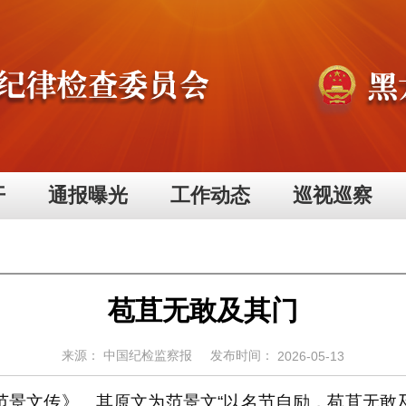
开
通报曝光
工作动态
巡视巡察
苞苴无敢及其门
来源：
中国纪检监察报
发布时间：
2026-05-13
景文传》。其原文为范景文“以名节自励，苞苴无敢及