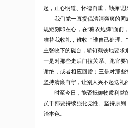
起，正心明道、怀德自重，勤掸“思想
我们党一直提倡清清爽爽的同志
规矩刻印在心，在“糖衣炮弹”面
准替我收礼，谁收了谁自己处理。
主张收下的砚台，斩钉截铁地要求
一是对那些走后门拉关系、跑官要
谢绝，或者相应回赠；三是对那些
坚持清廉自守，让别人兴不起送礼的
时至今日，能否抵御物质利益的诱
员干部要持续强化党性、坚持原则
治本色。