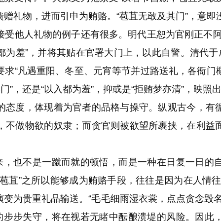
赠礼物，进而引申为贿赂。“苞苴无敢及其门”，意即
他人礼物的例子还有很多。明代王恕为官刚正不阿
都为羞”，并将其贴在官署大门上，以此自警。清代于成
要求“凡遇重阳、冬至、元宵等节并过路送礼，各衙门
门”，还是“以入都为羞”，抑或是“拒贿梦亦清”，映
态度，体现着为官者的品格与操守。纵观古今，有循
，不做物欲的奴隶；而贪官则被欲望所裹挟，在利益
，也不是一蹴而就的顿悟，而是一种在日复一日的
“苞苴”之所以能够成为贿赂手段，往往是因为在人情往
渐演变为贵重礼品输送。“毛毛细雨湿衣裳，点点贪念毁
”的步步失守，将在视若无睹中酝酿溃堤的风险。因此