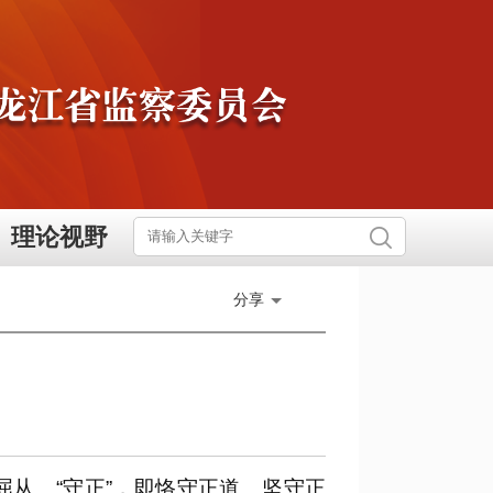
理论视野
分享
从。“守正”，即恪守正道、坚守正