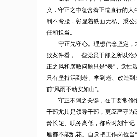
义，守正之中蕴含着正道直行的人
利不弯腰，彰显着铁面无私、秉公
任和担当。
守正先守心。理想信念坚定，才
败案件看，一些党员干部之所以沦
正之风和腐败问题只是“表”，党性
只有坚持活到老、学到老、改造到
前“风雨不动安如山”。
守正不阿之关键，在于要常修慎独
干部尤其是领导干部，更应严守为政
龄长短、职务高低，都应时刻牢记
厘都不能乱花。自觉把工作岗位当“