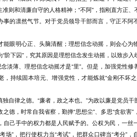
生准则和清廉自守的人格精神；“不阿”，指刚直方正、
办事的凛然气节。对于党员领导干部而言，守正不阿
能眼明心正、头脑清醒；理想信念动摇，则会心为物
为“阶下囚”，究其原因是理想信念发生动摇，以致步入
观念淡薄、理想信念动摇才是“里”。但是，加强党性
老，持续固本培元、增强党性，才能炼就“金刚不坏之
自律之德。“廉者，政之本也。”为政以廉是党员干
之德，时常自我省察，勤掸“思想尘”、多思“贪欲害
，自己手中的权力都是人民赋予的。公权为民，一丝
考场”，把行使权力当“考试”，把群众口碑当“考分”