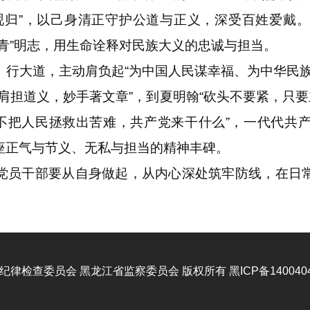
砚归”，以己身清正守护公道与正义，深受百姓爱戴
青”明志，用生命诠释对民族大义的忠诚与担当。
大道，主动肩负起“为中国人民谋幸福、为中华民族
肩担道义，妙手著文章”，到夏明翰“砍头不要紧，只要
“不把人民拯救出苦难，共产党来干什么”，一代代共
座正气与节义、无私与担当的精神丰碑。
员干部要从自身做起，从内心深处筑牢防线，在日常
纪律检查委员会
黑龙江省监察委员会
版权所有
黑ICP备140040