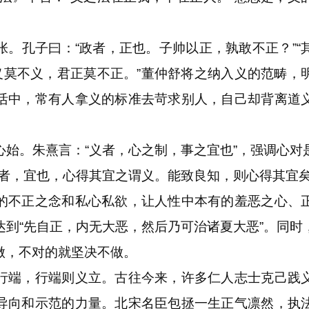
孔子曰：“政者，正也。子帅以正，孰敢不正？”“
君义莫不义，君正莫不正。”董仲舒将之纳入义的范畴，
活中，常有人拿义的标准去苛求别人，自己却背离道
。朱熹言：“义者，心之制，事之宜也”，强调心对
义者，宜也，心得其宜之谓义。能致良知，则心得其宜矣
的不正之念和私心私欲，让人性中本有的羞恶之心、
达到“先自正，内无大恶，然后乃可治诸夏大恶”。同时
做，不对的就坚决不做。
端，行端则义立。古往今来，许多仁人志士克己践义
导向和示范的力量。北宋名臣包拯一生正气凛然，执