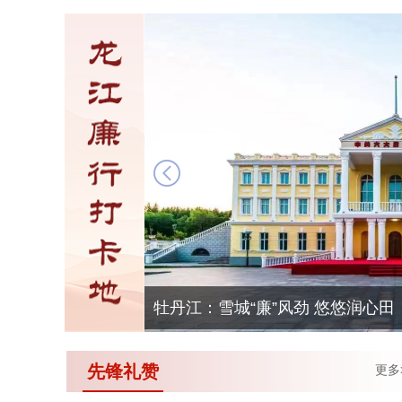
牡丹江：雪城“廉”风劲 悠悠润心田
先锋礼赞
更多