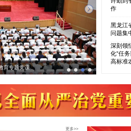
许勤到
next
作
黑龙江
问题集
深刻领
化”任
高标准
教育专题党课
更多>>