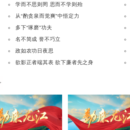
学而不思则罔 思而不学则殆
从“酌贪泉而觉爽”中悟定力
多下“琢磨”功夫
名不简成 誉不巧立
政如农功日夜思
欲影正者端其表 欲下廉者先之身
>