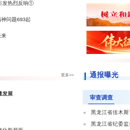
引发热烈反响①
神问题693起
未来
通报曝光
更多>>
量发展
审查调查
黑龙江省佳木斯市人
黑龙江省纪委监委驻省