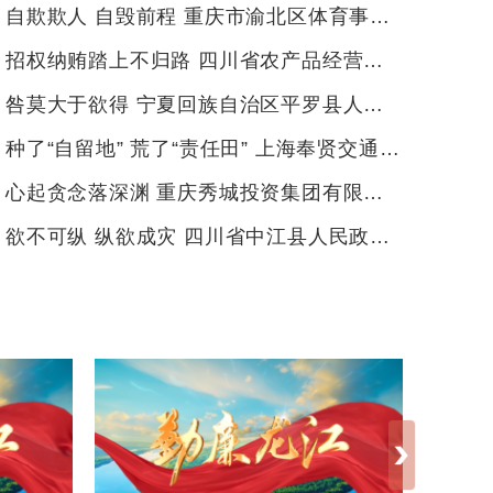
自欺欺人 自毁前程 重庆市渝北区体育事业发展中心原党组书记、主任叶文峰严重违纪违法案剖析
招权纳贿踏上不归路 四川省农产品经营集团有限公司原党总支书记、董事长韦兴林严重违纪违法案剖析
咎莫大于欲得 宁夏回族自治区平罗县人大常委会原党组成员、副主任李维元严重违纪违法案剖析
种了“自留地” 荒了“责任田” 上海奉贤交通能源（集团）有限公司原党委书记、董事长瞿剑平严重违纪违法案剖析
心起贪念落深渊 重庆秀城投资集团有限公司原总经理吕春晓严重违纪违法案剖析
欲不可纵 纵欲成灾 四川省中江县人民政府原党组成员、副县长郑常友严重违纪违法案剖析