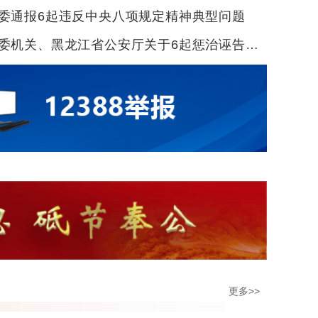
委通报6起违反中央八项规定精神典型问题
关、黑龙江省公安厅关于6起惩治诬告陷害典型案例的通报
更多>>