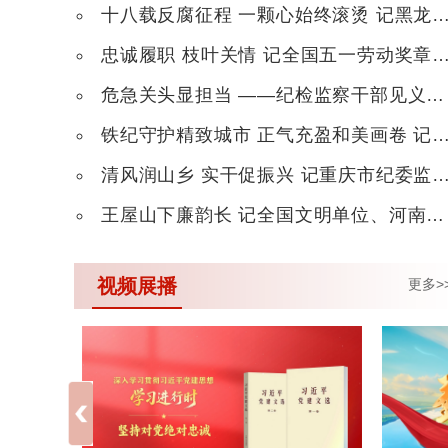
十八载反腐征程 一颗心始终滚烫 记黑龙江省双鸭山市纪委监委第十一审查调查室主任谭立国
忠诚履职 枝叶关情 记全国五一劳动奖章获得者、辽宁省纪委监委信访室一级主任科员魏林
危急关头显担当 ——纪检监察干部见义勇为群像
铁纪守护精致城市 正气充盈和美画卷 记山东省“铁纪护航”先进集体、威海市环翠区纪委监委
清风润山乡 实干促振兴 记重庆市纪委监委帮扶集团驻乡工作队
王屋山下廉韵长 记全国文明单位、河南省济源产城融合示范区纪工委监察工委
视频展播
更多>